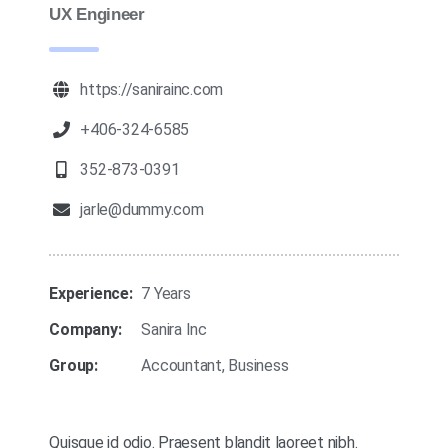
UX Engineer
https://sanirainc.com
+406-324-6585
352-873-0391
jarle@dummy.com
Experience:
7 Years
Company:
Sanira Inc
Group:
Accountant, Business
Quisque id odio. Praesent blandit laoreet nibh.