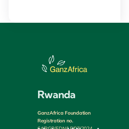
Rwanda
GanzAfrica Foundation
Registration no.
64/RGB/FDN/LP/07/2024